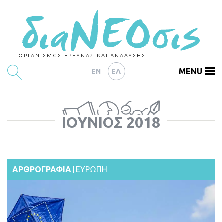
ΟΡΓΑΝΙΣΜΟΣ ΕΡΕΥΝΑΣ ΚΑΙ ΑΝΑΛΥΣΗΣ
MENU
EN
ΕΛ
ΕΡΕΥΝΕΣ
ΙΟΎΝΙΟΣ 2018
ΑΡΘΡΟΓΡΑΦΙΑ
ΕΚΔΗΛΩΣΕΙΣ
DATA
ΑΡΘΡΟΓΡΑΦΙΑ
ΕΥΡΩΠΗ
ΔΕΙΚΤΕΣ
CHARTS
PODCASTS