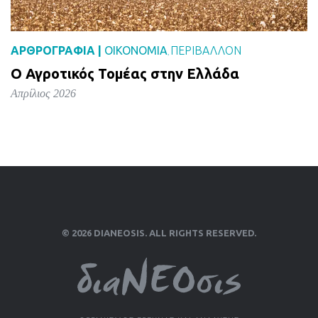
ΑΡΘΡΟΓΡΑΦΙΑ |
ΟΙΚΟΝΟΜΙΑ
ΠΕΡΙΒΑΛΛΟΝ
,
Ο Αγροτικός Τομέας στην Ελλάδα
Απρίλιος 2026
© 2026 DIANEOSIS. ALL RIGHTS RESERVED.