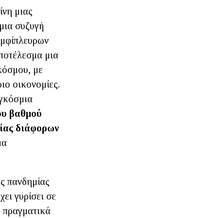
ίνη μιας
 μια συζυγή
αμφίπλευρων
αποτέλεσμα μια
κόσμου, με
ιο οικονομίες.
αγκόσμια
ου βαθμού
τίας διάφορων
μα
ης πανδημίας
ει γυρίσει σε
α πραγματικά