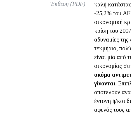
Έκθεση (PDF)
καλή κατάσταση
-25,2% του ΑΕΠ
οικονομική κρ
κρίση του 200
αδυναμίες της 
τεκμήριο, πολύ
είναι μία από 
οικονομίας στ
ακόμα αντιμετ
γίνονται
. Επιπ
αποτελούν ανα
έντονη ή/και 
αφενός τους α