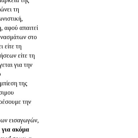
ιάρκεια της
ώνει τη
ωνιστική,
, αφού απαιτεί
ονασμάτων στο
 είτε τη
ήσεων είτε τη
εται για την
υ
μπίεση της
σιμου
ιρέσουμε την
των εισαγωγών,
 για ακόμα