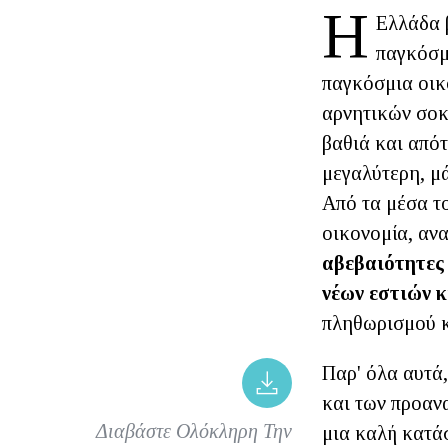
Η
Ελλάδα β
παγκόσμι
παγκόσμια οικ
αρνητικών σοκ
βαθιά και από
μεγαλύτερη, μά
Από τα μέσα τ
οικονομία, αν
αβεβαιότητες 
νέων εστιών 
πληθωρισμού κ
Παρ' όλα αυτά,
και των προαν
Διαβάστε Ολόκληρη Την
μια καλή κατά