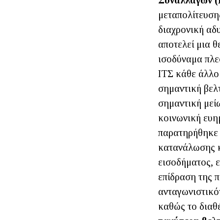
Συναλλαγών (
μεταπολίτευση
διαχρονική αδυ
αποτελεί μια θ
ισοδύναμα πλε
ΙΤΣ κάθε άλλο 
σημαντική βελ
σημαντική μείω
κοινωνική ευη
παρατηρήθηκε τ
κατανάλωσης κ
εισοδήματος, ε
επίδραση της π
ανταγωνιστικό
καθώς το διαθ