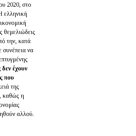
ου 2020, στο
Η ελληνική
οικονομική
ς θεμελιώδεις
πό την, κατά
ε συνέπεια να
νεπτυγμένης
 δεν έχουν
ς που
κειά της
, καθώς η
ονομίας
νηθούν αλλού.