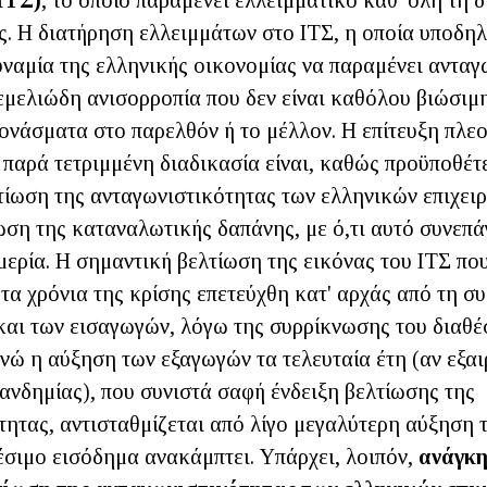
ΙΤΣ)
, το οποίο παραμένει ελλειμματικό καθ' όλη τη δ
ς. Η διατήρηση ελλειμμάτων στο ΙΤΣ, η οποία υποδηλ
ναμία της ελληνικής οικονομίας να παραμένει ανταγ
εμελιώδη ανισορροπία που δεν είναι καθόλου βιώσιμη
ονάσματα στο παρελθόν ή το μέλλον. Η επίτευξη πλε
παρά τετριμμένη διαδικασία είναι, καθώς προϋποθέτει
τίωση της ανταγωνιστικότητας των ελληνικών επιχειρ
ση της καταναλωτικής δαπάνης, με ό,τι αυτό συνεπάγ
μερία. Η σημαντική βελτίωση της εικόνας του ΙΤΣ πο
α χρόνια της κρίσης επετεύχθη κατ' αρχάς από τη συ
αι των εισαγωγών, λόγω της συρρίκνωσης του διαθέ
νώ η αύξηση των εξαγωγών τα τελευταία έτη (αν εξα
ανδημίας), που συνιστά σαφή ένδειξη βελτίωσης της
τητας, αντισταθμίζεται από λίγο μεγαλύτερη αύξηση 
έσιμο εισόδημα ανακάμπτει. Υπάρχει, λοιπόν,
ανάγκη