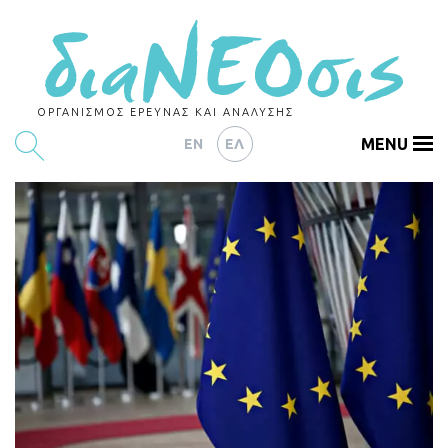
ΟΡΓΑΝΙΣΜΟΣ ΕΡΕΥΝΑΣ ΚΑΙ ΑΝΑΛΥΣΗΣ
MENU
EN
ΕΛ
ΕΡΕΥΝΕΣ
ΑΡΘΡΟΓΡΑΦΙΑ
ΕΚΔΗΛΩΣΕΙΣ
DATA
ΔΕΙΚΤΕΣ
CHARTS
PODCASTS