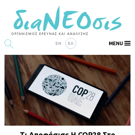
ΟΡΓΑΝΙΣΜΟΣ ΕΡΕΥΝΑΣ ΚΑΙ ΑΝΑΛΥΣΗΣ
MENU
EN
ΕΛ
ΕΡΕΥΝΕΣ
ΑΡΘΡΟΓΡΑΦΙΑ
ΕΚΔΗΛΩΣΕΙΣ
DATA
ΔΕΙΚΤΕΣ
CHARTS
PODCASTS
Τι Αποφάσισε Η COP28 Στο