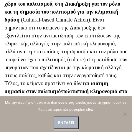
χώρο του πολιτισμού, στη Διακήρυξη για τον ρόλο
και τη σημασία του πολιτισμού για την κλιματική
δράση
(Cultural-based Climate Action). Είναι
σημαντικό ότι το κείμενο της Διακήρυξης δεν
εξαντλείται στην αντιμετώπιση των επιπτώσεων της
κλιματικής αλλαγής στην πολιτιστική κληρονομιά,
αλλά αναφέρεται επίσης στη σημασία και τον ρόλο που
μπορεί να έχει ο πολιτισμός (culture) στη μετάδοση των
μηνυμάτων που σχετίζονται με την κλιματική αλλαγή
στους πολίτες, καθώς και στην ενεργοποίησή τους.
Τέλος, το κείμενο προτείνει να δίνεται
ισότιμη
σημασία στον πολιτισμό/πολιτιστική κληρονομιά στα
Εθνικά Σχέδια των κρατών-μελών για την
Με την περιήγησή σας στο
dianeosis.org
αποδέχεστε τη χρήση cookies.
αντιμετώπιση των επιπτώσεων της κλιματικής
Περισσότερες πληροφορίες
εδώ
.
αλλαγής
, πρόταση που έχει ιδιαίτερη σημασία, καθώς
στο 70% -ή και περισσότερο- των Εθνικών Σχεδίων η
ΕΝΤΑΞΕΙ
αναφορά είτε δεν υπάρχει ή είναι εξαιρετικά