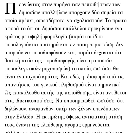
Π
ερνώντας στον πυρήνα των πεποιθήσεων των
δημοσίων υπαλλήλων υπάρχουν δύο σημεία τα
οποία πρέπει, οπωσδήποτε, να σχολιαστούν: Το πρώτο
αφορά το ότι οι δημόσιοι υπάλληλοι προκρίνουν ένα
κράτος με υψηλή φορολογία (παρότι οι ίδιοι
φορολογούνται αυστηρά και, εν πάση περιπτώση, δεν
μπορούν να φοροδιαφύγουν και, παρότι δέχονται ότι
βασική αιτία της φοροδιαφυγής είναι η απουσία
φοροελεγκτικών μηχανισμών) το οποίο, ωστόσο, θα
είναι ένα ισχυρό κράτος. Και εδώ, η διαφορά από τις
απαντήσεις του γενικού πληθυσμού είναι σημαντική.
Ως επακόλουθο αυτής της πεποίθησης, είναι αντίθετοι
στις ιδιωτικοποιήσεις. Να υποσημειωθεί, ωστόσο, ότι
δηλώνουν, αναφανδόν, υπέρ των ξένων επενδύσεων
στην Ελλάδα. Η εκ πρώτης όψεως αντιφατική στάση
τους έναντι της ελεύθερης αγοράς ερμηνεύεται,
μάλλον, εκ του γεγονότος της άφρονος πολιτικής των