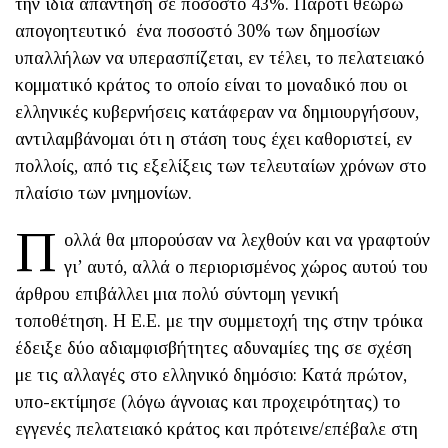
την ίδια απάντηση σε ποσοστό 43%. Παρότι θεωρώ
απογοητευτικό ένα ποσοστό 30% των δημοσίων
υπαλλήλων να υπερασπίζεται, εν τέλει, το πελατειακό
κομματικό κράτος το οποίο είναι το μοναδικό που οι
ελληνικές κυβερνήσεις κατάφεραν να δημιουργήσουν,
αντιλαμβάνομαι ότι η στάση τους έχει καθοριστεί, εν
πολλοίς, από τις εξελίξεις των τελευταίων χρόνων στο
πλαίσιο των μνημονίων.
Π
ολλά θα μπορούσαν να λεχθούν και να γραφτούν
γι’ αυτό, αλλά ο περιορισμένος χώρος αυτού του
άρθρου επιβάλλει μια πολύ σύντομη γενική
τοποθέτηση. Η Ε.Ε. με την συμμετοχή της στην τρόικα
έδειξε δύο αδιαμφισβήτητες αδυναμίες της σε σχέση
με τις αλλαγές στο ελληνικό δημόσιο: Κατά πρώτον,
υπο-εκτίμησε (λόγω άγνοιας και προχειρότητας) το
εγγενές πελατειακό κράτος και πρότεινε/επέβαλε στη