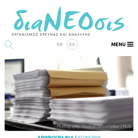
ΟΡΓΑΝΙΣΜΟΣ ΕΡΕΥΝΑΣ ΚΑΙ ΑΝΑΛΥΣΗΣ
MENU
EN
ΕΛ
ΕΡΕΥΝΕΣ
ΑΡΘΡΟΓΡΑΦΙΑ
ΕΚΔΗΛΩΣΕΙΣ
DATA
ΔΕΙΚΤΕΣ
CHARTS
Photography: Christian Schnettelker / Flickr
PODCASTS
ΑΡΘΡΟΓΡΑΦΙΑ
|
ΚΟΙΝΩΝΙΑ