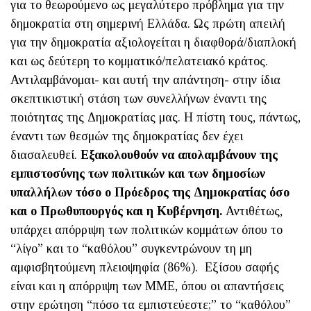
για το θεωρούμενο ως μεγαλύτερο πρόβλημα για την
δημοκρατία στη σημερινή Ελλάδα. Ως πρώτη απειλή
για την δημοκρατία αξιολογείται η διαφθορά/διαπλοκή
και ως δεύτερη το κομματικό/πελατειακό κράτος.
Αντιλαμβάνομαι- και αυτή την απάντηση- στην ίδια
σκεπτικιστική στάση των συνελλήνων έναντι της
ποιότητας της Δημοκρατίας μας. Η πίστη τους, πάντως,
έναντι των θεσμών της δημοκρατίας δεν έχει
διασαλευθεί.
Εξακολουθούν να απολαμβάνουν της
εμπιστοσύνης των πολιτικών και των δημοσίων
υπαλλήλων τόσο ο Πρόεδρος της Δημοκρατίας όσο
και ο Πρωθυπουργός και η Κυβέρνηση.
Αντιθέτως,
υπάρχει απόρριψη των πολιτικών κομμάτων όπου το
“λίγο” και το “καθόλου” συγκεντρώνουν τη μη
αμφισβητούμενη πλειοψηφία (86%). Εξίσου σαφής
είναι και η απόρριψη των ΜΜΕ, όπου οι απαντήσεις
στην ερώτηση “πόσο τα εμπιστεύεστε;” το “καθόλου”