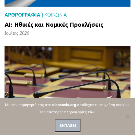
ΑΡΘΡΟΓΡΑΦΙΑ |
ΚΟΙΝΩΝΙΑ
AI: Ηθικές και Νομικές Προκλήσεις
Ιούλιος 2026
Με την περιήγησή σας στο
dianeosis.org
αποδέχεστε τη χρήση cookies.
Περισσότερες πληροφορίες
εδώ
.
ΕΝΤΑΞΕΙ
ΑΡΘΡΟΓΡΑΦΙΑ |
ΔΗΜΌΣΙΑ ΔΙΟΊΚΗΣΗ