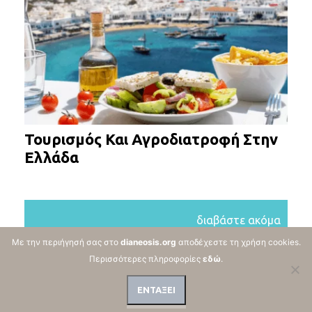
Τουρισμός Και Αγροδιατροφή Στην
Ελλάδα
διαβάστε ακόμα
Με την περιήγησή σας στο
dianeosis.org
αποδέχεστε τη χρήση cookies.
Περισσότερες πληροφορίες
εδώ
.
ΕΝΤΑΞΕΙ