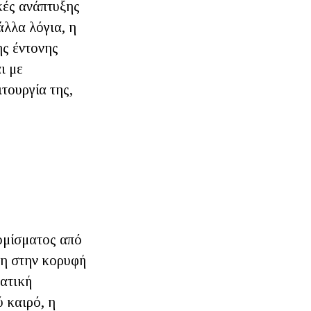
κές ανάπτυξης
άλλα λόγια, η
ης έντονης
ι με
τουργία της,
ομίσματος από
έθη στην κορυφή
ατική
 καιρό, η