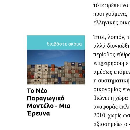
τότε πρέπει να
προηγούμενα, τ
ελληνικής οικ
Έτσι, λοιπόν, 
διαβάστε ακόμα
αλλά διογκώθη
περίοδος εύθρ
επιχειρήσουμε
αμέσως επόμεν
η συστηματική
οικονομίας είν
Το Νέο
Παραγωγικό
βιώνει η χώρα 
Μοντέλο - Μια
αναφοράς εκλη
Έρευνα
2010, χωρίς ω
αξιοσημείωτο -