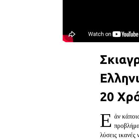
Σκιαγ
Ελληνι
20 Χρ
Ε
άν κάποιο
προβλήμα
λύσεις ικανές 