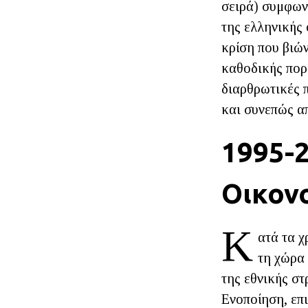
σειρά) συμφων
της ελληνικής
κρίση που βιών
καθοδικής πορε
διαρθρωτικές π
και συνεπώς απ
1995-2
Οικον
Κ
ατά τα 
τη χώρα 
της εθνικής σ
Ενοποίηση, επι