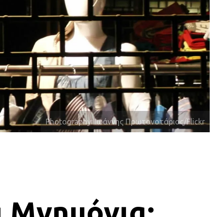
Photography: Ιωάννης Πρωτονοτάριος/Flickr
 Μνημόνια;