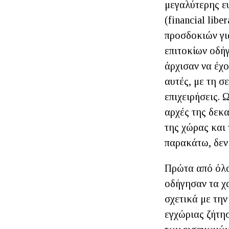
μεγαλύτερης ε
(financial libe
προσδοκιών γι
επιτοκίων οδή
άρχισαν να έχ
αυτές, με τη σ
επιχειρήσεις. 
αρχές της δεκα
της χώρας και
παρακάτω, δεν
Πρώτα από όλα
οδήγησαν τα χα
σχετικά με την
εγχώριας ζήτησ