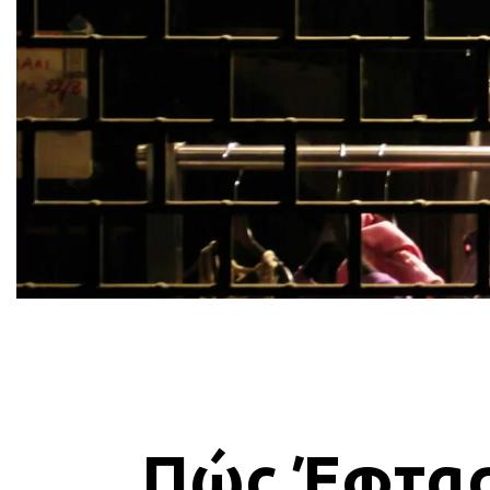
Πώς Έφτασ