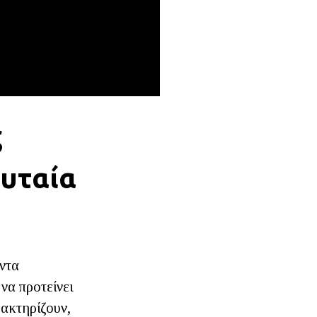
ς
ευταία
οντα
να προτείνει
ρακτηρίζουν,