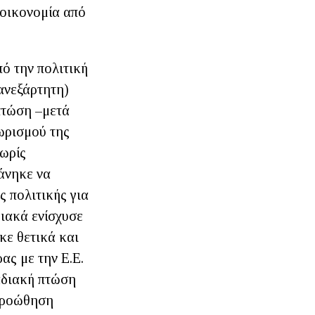
 οικονομία από
ό την πολιτική
 ανεξάρτητη)
πτώση –μετά
ωρισμού της
χωρίς
άνηκε να
 πολιτικής για
διακά ενίσχυσε
κε θετικά και
ας με την Ε.Ε.
ταδιακή πτώση
 προώθηση