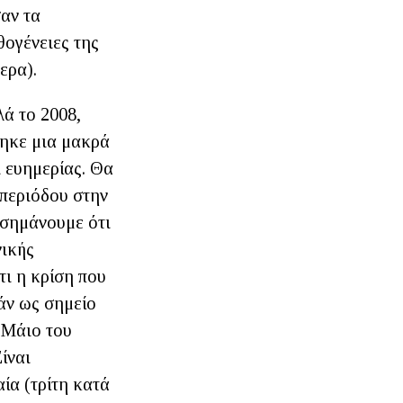
σαν τα
θογένειες της
ερα).
λά το 2008,
θηκε μια μακρά
 ευημερίας. Θα
 περιόδου στην
ισημάνουμε ότι
νικής
τι η κρίση που
εάν ως σημείο
 Μάιο του
ίναι
ία (τρίτη κατά