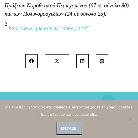
Πράξεων Νομοθετικού Περιεχομένου (67 σε σύνολο 80)
και των Πολυνομοσχεδίων (24 σε σύνολο 25).
2
http://www.ggk.gov.gr/?page_id=45
Εγγραφή στο Newsletter
Με την περιήγησή σας στο
dianeosis.org
αποδέχεστε τη χρήση cookies.
Περισσότερες πληροφορίες
εδώ
.
ΕΝΤΑΞΕΙ
Έχω διαβάσει και συμφωνώ με τους
Όρους Χρήσης και