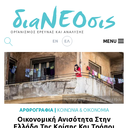
ΟΡΓΑΝΙΣΜΟΣ ΕΡΕΥΝΑΣ ΚΑΙ ΑΝΑΛΥΣΗΣ
MENU
EN
ΕΛ
ΕΡΕΥΝΕΣ
ΑΡΘΡΟΓΡΑΦΙΑ
ΕΚΔΗΛΩΣΕΙΣ
DATA
Photography: Steve Wampler / Flickr
ΔΕΙΚΤΕΣ
ΑΡΘΡΟΓΡΑΦΙΑ
|
ΚΟΙΝΩΝΙΑ
&
ΟΙΚΟΝΟΜΙΑ
CHARTS
Οικονομική Ανισότητα Στην
PODCASTS
Ελλάδα Της Κρίσης Και Τρόποι