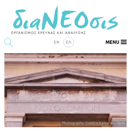
ΟΡΓΑΝΙΣΜΟΣ ΕΡΕΥΝΑΣ ΚΑΙ ΑΝΑΛΥΣΗΣ
MENU
EN
ΕΛ
ΕΡΕΥΝΕΣ
ΑΡΘΡΟΓΡΑΦΙΑ
ΕΚΔΗΛΩΣΕΙΣ
DATA
ΔΕΙΚΤΕΣ
CHARTS
Photography: Dimitris Kamaras / Flickr
PODCASTS