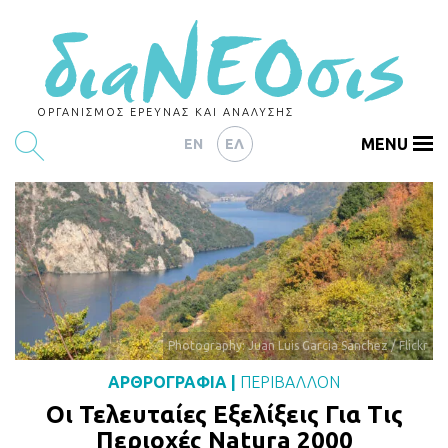
ΟΡΓΑΝΙΣΜΟΣ ΕΡΕΥΝΑΣ ΚΑΙ ΑΝΑΛΥΣΗΣ
MENU
EN
ΕΛ
ΕΡΕΥΝΕΣ
ΑΡΘΡΟΓΡΑΦΙΑ
ΕΚΔΗΛΩΣΕΙΣ
DATA
Photography: Juan Luis Garcia Sanchez / Flickr
ΔΕΙΚΤΕΣ
ΑΡΘΡΟΓΡΑΦΙΑ
|
ΠΕΡΙΒΑΛΛΟΝ
CHARTS
Οι Τελευταίες Εξελίξεις Για Τις
PODCASTS
Περιοχές Νatura 2000