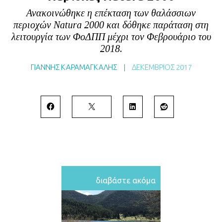
BLOG
Ανακοινώθηκε η επέκταση των θαλάσσιων
περιοχών Νatura 2000 και δόθηκε παράταση στη
ABOUT
λειτουργία των ΦοΔΠΠ μέχρι τον Φεβρουάριο του
ΕΠΙΚΟΙΝΩΝΙΑ
2018.
ΕΚΔΟΣΕΙΣ
ΓΙΑΝΝΗΣ ΚΑΡΑΜΑΓΚΑΛΗΣ
|
ΔΕΚΈΜΒΡΙΟΣ 2017
διαβάστε ακόμα