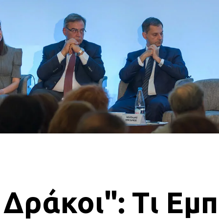
 Δράκοι": Τι Εμπ