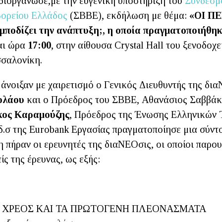
διοργάνωσε,με την ευγενική υποστήριξη του
Συνδέσμ
Βορείου Ελλάδος
(ΣΒΒΕ), εκδήλωση με θέμα:
«ΟΙ Π
εμποδίζει την ανάπτυξη;, η οποία πραγματοποιήθη
αι ώρα
17:00
, στην αίθουσα Crystal Hall του ξενοδοχε
σσαλονίκη.
άνοιξαν με χαιρετισμό ο Γενικός Διευθυντής της δι
ολάου
και ο Πρόεδρος του ΣΒΒΕ, Αθανάσιος Σαββάκ
κος Καραμούζης
, Πρόεδρος της Ένωσης Ελληνικών 
δ.σ της Eurobank Eργασίας πραγματοποίησε μια σύντ
 πήραν οι ερευνητές της διαΝΕΟσις, οι οποίοι παρο
ίς της έρευνας, ως εξής:
 ΧΡΕΟΣ ΚΑΙ ΤΑ ΠΡΩΤΟΓΕΝΗ ΠΛΕΟΝΑΣΜΑΤΑ