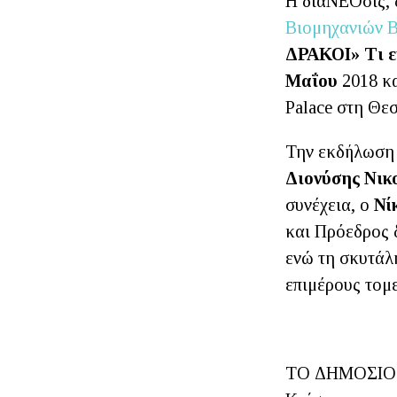
Η διαΝΕΟσις, 
Βιομηχανιών 
ΔΡΑΚΟΙ»
Τι 
Μαΐου
2018 κ
Palace στη Θε
Την εκδήλωση 
Διονύσης Νικ
συνέχεια, ο
Νί
και Πρόεδρος 
ενώ τη σκυτάλη
επιμέρους τομε
ΤΟ ΔΗΜΟΣΙΟ