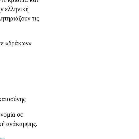
ν ελληνική
λητηριάζουν τις
ντε «δράκων»
ς
καιοσύνης
ονομία σε
ική ανάκαμψης.