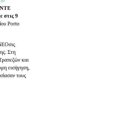
ου
ΕΝΤΕ
κε στις
9
ίου Porto
αΝΕΟσις
ης. Στη
Τραπεζών και
ομη εισήγηση,
υσίασαν τους