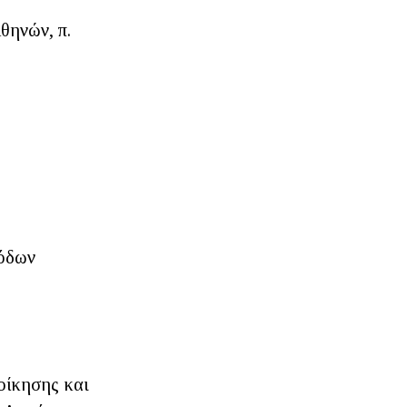
θηνών, π.
σόδων
οίκησης και