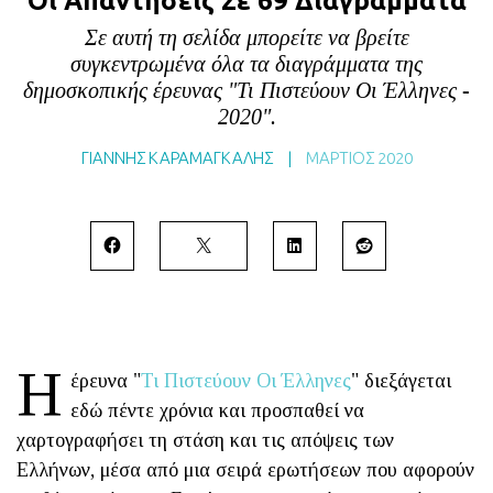
Οι Απαντήσεις Σε 69 Διαγράμματα
BLOG
Σε αυτή τη σελίδα μπορείτε να βρείτε
ABOUT
συγκεντρωμένα όλα τα διαγράμματα της
δημοσκοπικής έρευνας "Τι Πιστεύουν Οι Έλληνες -
ΕΠΙΚΟΙΝΩΝΙΑ
2020".
ΕΚΔΟΣΕΙΣ
ΓΙΑΝΝΗΣ ΚΑΡΑΜΑΓΚΑΛΗΣ
|
ΜΆΡΤΙΟΣ 2020
Η
έρευνα "
Τι Πιστεύουν Οι Έλληνες
" διεξάγεται
εδώ πέντε χρόνια και προσπαθεί να
χαρτογραφήσει τη στάση και τις απόψεις των
Ελλήνων, μέσα από μια σειρά ερωτήσεων που αφορούν