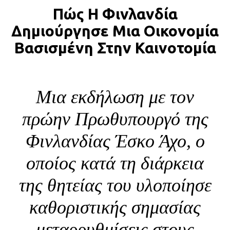
Πώς Η Φινλανδία
BLOG
Δημιούργησε Μια Οικονομία
ABOUT
Βασισμένη Στην Καινοτομία
ΕΠΙΚΟΙΝΩΝΙΑ
ΕΚΔΟΣΕΙΣ
Μια εκδήλωση με τον
πρώην Πρωθυπουργό της
Φινλανδίας Έσκο Άχο, ο
οποίος κατά τη διάρκεια
της θητείας του υλοποίησε
καθοριστικής σημασίας
μεταρρυθμίσεις στους