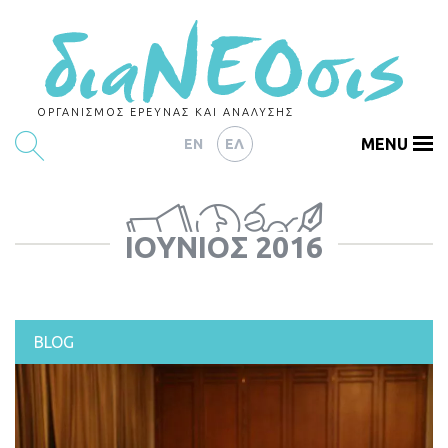
ΟΡΓΑΝΙΣΜΟΣ ΕΡΕΥΝΑΣ ΚΑΙ ΑΝΑΛΥΣΗΣ
MENU
EN
ΕΛ
ΕΡΕΥΝΕΣ
ΙΟΎΝΙΟΣ 2016
ΑΡΘΡΟΓΡΑΦΙΑ
ΕΚΔΗΛΩΣΕΙΣ
DATA
BLOG
ΔΕΙΚΤΕΣ
CHARTS
PODCASTS