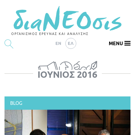
ΟΡΓΑΝΙΣΜΟΣ ΕΡΕΥΝΑΣ ΚΑΙ ΑΝΑΛΥΣΗΣ
MENU
EN
ΕΛ
ΕΡΕΥΝΕΣ
ΙΟΎΝΙΟΣ 2016
ΑΡΘΡΟΓΡΑΦΙΑ
ΕΚΔΗΛΩΣΕΙΣ
DATA
BLOG
ΔΕΙΚΤΕΣ
CHARTS
PODCASTS