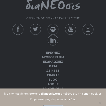
ΟΡΓΑΝΙΣΜΟΣ ΕΡΕΥΝΑΣ ΚΑΙ ΑΝΑΛΥΣΗΣ
ΕΡΕΥΝΕΣ
ΑΡΘΡΟΓΡΑΦΙΑ
ΕΚΔΗΛΏΣΕΙΣ
DATA
ΔΕΊΚΤΕΣ
CHARTS
BLOG
ABOUT
ΕΠΙΚΟΙΝΩΝΙΑ
ΕΚΔΌΣΕΙΣ
Με την περιήγησή σας στο
dianeosis.org
αποδέχεστε τη χρήση cookies.
ΌΡΟΙ ΧΡΉΣΗΣ & ΠΟΛΙΤΙΚΉ ΑΠΟΡΡΉΤΟΥ
Περισσότερες πληροφορίες
εδώ
.
ΠΟΛΙΤΙΚΉ COOKIES