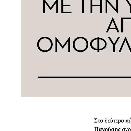
Στο δεύτερο πά
Πανούσης
σχο