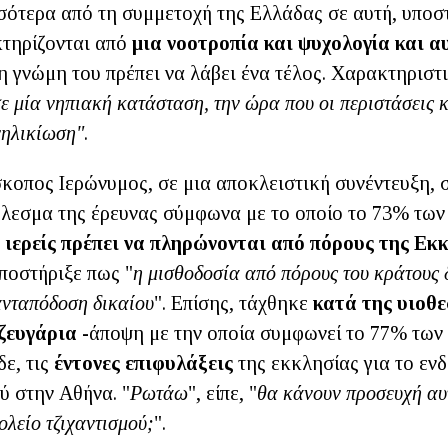
σότερα από τη συμμετοχή της Ελλάδας σε αυτή, υποστ
τηρίζονται από
μια νοοτροπία και ψυχολογία και 
η γνώμη του πρέπει να λάβει ένα τέλος. Χαρακτηριστι
ε μία νηπιακή κατάσταση, την ώρα που οι περιστάσεις κ
νηλικίωση"
.
σκοπος Ιερώνυμος, σε μια αποκλειστική συνέντευξη, 
έλεσμα της έρευνας σύμφωνα με το οποίο το 73% τω
ι ιερείς πρέπει να πληρώνονται από πόρους της Εκ
ποστήριξε πως "
η μισθοδοσία από πόρους του κράτους δ
ανταπόδοση δικαίου
". Επίσης, τάχθηκε
κατά της υιοθε
ζευγάρια
-άποψη με την οποία συμφωνεί το 77% των
ε, τις
έντονες επιφυλάξεις
της εκκλησίας για το εν
ύ στην Αθήνα. "
Ρωτάω
", είπε, "
θα κάνουν προσευχή αυτ
ολείο τζιχαντισμού;
".