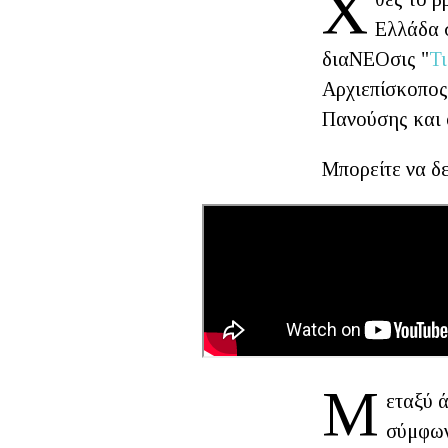
Χ
Ελλάδα 
διαΝΕΟσις "
Τι
Αρχιεπίσκοπος
Πανούσης και 
Μπορείτε να δε
Μ
εταξύ 
σύμφωνα