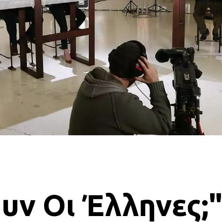
υν Οι Έλληνες;