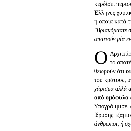
κερδίσει περισ
Έλληνες χαρακ
η οποία κατά τ
"Βρισκόμαστε σ
απαιτούν μία ε
Ο
Αρχιεπί
το αποτ
θεωρούν ότι
ο
του κράτους, υ
χάρισμα αλλά 
από ομόφυλα 
Υπογράμμισε, δ
ίδρυσης τζαμιο
άνθρωποι, ή σχ