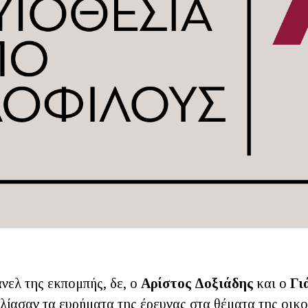
νελ της εκπομπής, δε, ο
Αρίστος Δοξιάδης
και ο
Γι
λίασαν τα ευρήματα της έρευνας στα θέματα της οικο