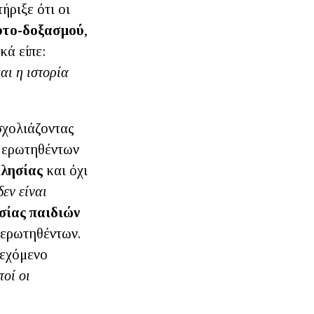
ήριξε ότι οι
αυτο-δοξασμού
,
κά είπε:
αι η ιστορία
σχολιάζοντας
ν ερωτηθέντων
κλησίας
και όχι
εν είναι
σίας παιδιών
 ερωτηθέντων.
δεχόμενο
οί οι