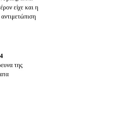
έρον είχε και η
ν αντιμετώπιση
4
ρευνα της
ματα