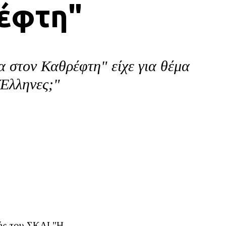
ρέφτη"
 στον Καθρέφτη" είχε για θέμα
 Έλληνες;"
ής του ΣΚΑΙ "Η