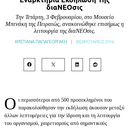
BLOG
διαΝΕΟσις
ABOUT
Την Τετάρτη, 3 Φεβρουαρίου, στο Μουσείο
Μπενάκη της Πειραιώς, ανακοινώθηκε επισήμως η
ΕΠΙΚΟΙΝΩΝΙΑ
λειτουργία της διαΝΕΟσις.
ΕΚΔΟΣΕΙΣ
ΧΡΙΣΤΙΑΝΑ ΠΑΠΑΓΕΩΡΓΑΚΗ
|
ΦΕΒΡΟΥΆΡΙΟΣ 2016
Ο
ι περισσότεροι από 500 προσεκλημένοι που
παρακολούθησαν την εκδήλωση άκουσαν μεταξύ
άλλων λεπτομέρειες για την ίδρυση και τη λειτουργία
του οργανισμού, χαιρετισμούς από σημαντικούς