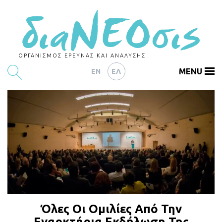
ΟΡΓΑΝΙΣΜΟΣ ΕΡΕΥΝΑΣ ΚΑΙ ΑΝΑΛΥΣΗΣ
MENU
EN
ΕΛ
ΕΡΕΥΝΕΣ
ΑΡΘΡΟΓΡΑΦΙΑ
ΕΚΔΗΛΩΣΕΙΣ
DATA
ΔΕΙΚΤΕΣ
CHARTS
Όλες Οι Ομιλίες Από Την
PODCASTS
Εναρκτήρια Εκδήλωση Της