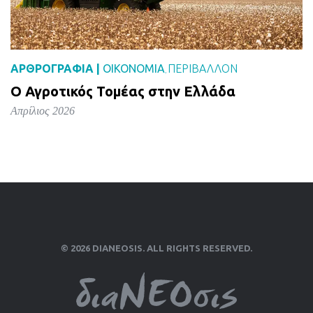
ΑΡΘΡΟΓΡΑΦΙΑ |
ΟΙΚΟΝΟΜΙΑ
ΠΕΡΙΒΑΛΛΟΝ
,
Ο Αγροτικός Τομέας στην Ελλάδα
Απρίλιος 2026
© 2026 DIANEOSIS. ALL RIGHTS RESERVED.