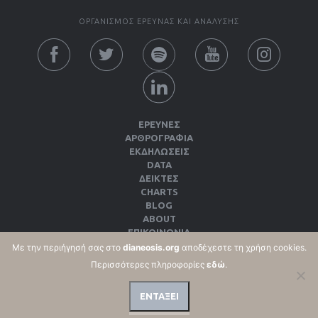
ΟΡΓΑΝΙΣΜΟΣ ΕΡΕΥΝΑΣ ΚΑΙ ΑΝΑΛΥΣΗΣ
ΕΡΕΥΝΕΣ
ΑΡΘΡΟΓΡΑΦΙΑ
ΕΚΔΗΛΏΣΕΙΣ
DATA
ΔΕΊΚΤΕΣ
CHARTS
BLOG
ABOUT
ΕΠΙΚΟΙΝΩΝΙΑ
ΕΚΔΌΣΕΙΣ
Με την περιήγησή σας στο
dianeosis.org
αποδέχεστε τη χρήση cookies.
ΌΡΟΙ ΧΡΉΣΗΣ & ΠΟΛΙΤΙΚΉ ΑΠΟΡΡΉΤΟΥ
Περισσότερες πληροφορίες
εδώ
.
ΠΟΛΙΤΙΚΉ COOKIES
ΕΝΤΑΞΕΙ