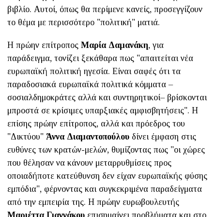
βιβλίο. Αυτοί, όπως θα περίμενε κανείς, προσεγγίζουν
το θέμα με περισσότερο "πολιτική" ματιά.
Η πρώην επίτροπος
Μαρία Δαμανάκη
, για
παράδειγμα, τονίζει ξεκάθαρα πως "απαιτείται νέα
ευρωπαϊκή πολιτική ηγεσία. Είναι σαφές ότι τα
παραδοσιακά ευρωπαϊκά πολιτικά κόμματα –
σοσιαλδημοκράτες αλλά και συντηρητικοί– βρίσκονται
μπροστά σε κρίσιμες υπαρξιακές αμφισβητήσεις". Η
επίσης πρώην επίτροπος, αλλά και πρόεδρος του
"Δικτύου"
Άννα Διαμαντοπούλου
δίνει έμφαση στις
ευθύνες των κρατών-μελών, θυμίζοντας πως "οι χώρες
που θέλησαν να κάνουν μεταρρυθμίσεις προς
οποιαδήποτε κατεύθυνση δεν είχαν ευρωπαϊκής φύσης
εμπόδια", φέρνοντας και συγκεκριμένα παραδείγματα
από την εμπειρία της. Η πρώην ευρωβουλευτής
Μαριέττα Γιαννάκου
επισημαίνει προβλήματα και στο