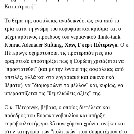
Καταστροφή".
Το θέμα της ασφάλειας αναδεικνύει ως ένα από τα
τρία κατά τη γνώμη του κορυφαία και κρίσιμα και ο
μέχρι πρότινος πρόεδρος του γερμανικού think-tank
Konrad Adenauer Stiftung,
Χανς Γκερτ Πέτερινγκ
. Ο κ.
Πέτερινγκ σχηματοποιεί τις προτεραιότητες πιο
οραματικά: υποστηρίζει πως η Ευρώπη χρειάζεται να
"προστατεύει" (και με την έννοια της ασφάλειας από
απειλές, αλλά και στα εργασιακά και οικονομικά
θέματα), να "διαμορφώνει το μέλλον" και, κυρίως, να
υπερασπίζεται τις "θεμελιώδεις αξίες" της.
Ο κ. Πέτερινγκ, βέβαια, ο οποίος διετέλεσε και
πρόεδρος του Ευρωκοινοβουλίου και υπήρξε
ευρωβουλευτής για 35 συνεχόμενα χρόνια, ανήκει και
στην κατηγορία των "πολιτικών" που συμμετέχουν στο