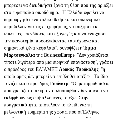
μπορέσει να διεκδικήσει ξανά τη θέση που της αρμόζει
στο ευρωπαϊκό οικοδόμημα. "Η Ελλάδα οφείλει να
δημιουργήσει ένα φιλικό θεσμικό και οικονομικό
περιβάλλον για τις επιχειρήσεις, να αυξήσει τις
ιδιωτικές επενδύσεις και εξαγωγές και να ενισχύσει
την καινοτομία, προσελκύοντας ταυτόχρονα και
σημαντικά ξένα κεφάλαια", συνοψίζει η
Έμμα
Μαρτσεγκάλια
της BusinessEurope. "Δεν χρειάζεται
τίποτε λιγότερο από μια ειρηνική επανάσταση", γράφει
ο πρόεδρος του ΕΛΙΑΜΕΠ
Λουκάς Τσούκαλης
, "η
οποία όμως δεν μπορεί να επιβληθεί απέξω". Το ίδιο
τονίζει και ο πρόεδρος
Γιούνκερ
: "Οι μεταρρυθμίσεις
που χρειάζεται ακόμα να υλοποιηθούν δεν πρέπει να
εκληφθούν ως επιβαλλόμενες απέξω. Στην
πραγματικότητα, αποτελούν το κλειδί για τη
μελλοντική ευημερία της χώρας, που οι Έλληνες