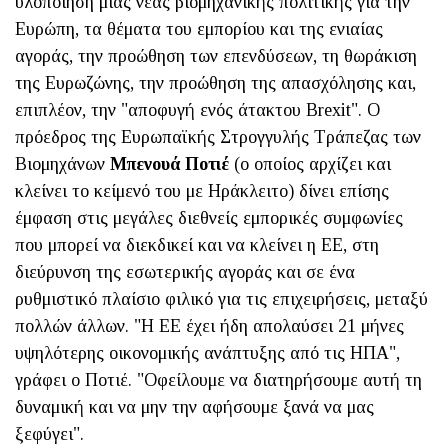
υλοποίηση μιας νέας βιομηχανικής πολιτικής για την
Ευρώπη, τα θέματα του εμπορίου και της ενιαίας
αγοράς, την προώθηση των επενδύσεων, τη θωράκιση
της Ευρωζώνης, την προώθηση της απασχόλησης και,
επιπλέον, την "αποφυγή ενός άτακτου Brexit". Ο
πρόεδρος της Ευρωπαϊκής Στρογγυλής Τράπεζας των
Βιομηχάνων
Μπενουά Ποτιέ
(ο οποίος αρχίζει και
κλείνει το κείμενό του με Ηράκλειτο) δίνει επίσης
έμφαση στις μεγάλες διεθνείς εμπορικές συμφωνίες
που μπορεί να διεκδικεί και να κλείνει η ΕΕ, στη
διεύρυνση της εσωτερικής αγοράς και σε ένα
ρυθμιστικό πλαίσιο φιλικό για τις επιχειρήσεις, μεταξύ
πολλών άλλων. "Η ΕΕ έχει ήδη απολαύσει 21 μήνες
υψηλότερης οικονομικής ανάπτυξης από τις ΗΠΑ",
γράφει ο Ποτιέ. "Οφείλουμε να διατηρήσουμε αυτή τη
δυναμική και να μην την αφήσουμε ξανά να μας
ξεφύγει".