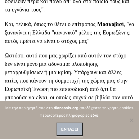
οφείλουν πέρα και πάνω απ’ όλα στα παιδιά τους και
τα εγγόνια τους".
Και, τελικά, όπως το θέτει ο επίτροπος
Μοσκοβισί
, "να
ξαναγίνει η Ελλάδα "κανονικό" μέλος της Ευρωζώνης:
αυτός πρέπει να είναι ο στόχος μας".
Ωστόσο, αυτό που μας χωρίζει από αυτόν τον στόχο
δεν είναι μόνο μια αδυναμία υλοποίησης
μεταρρυθμίσεων ή μια κρίση. Υπάρχουν και άλλες
αιτίες που κάνουν τη συμμετοχή της χώρας μας στην
Ευρωπαϊκή Ένωση πιο επεισοδιακή από ό,τι θα
μπορούσε να είναι, οι οποίες συχνά σε βιβλία σαν αυτό
παραλείπονται, είτε ως ευκόλως εννοούμενες είτε ως
Με την περιήγησή σας στο
dianeosis.org
αποδέχεστε τη χρήση cookies.
υπερβολικά περίπλοκες και άβολες. Πρόκειται για την
Περισσότερες πληροφορίες
εδώ
.
κουλτούρα, τον πολιτικό πολιτισμό της χώρας, που
ΕΝΤΑΞΕΙ
επηρεάζει κάθε έκφανση της πολιτικής ζωής.