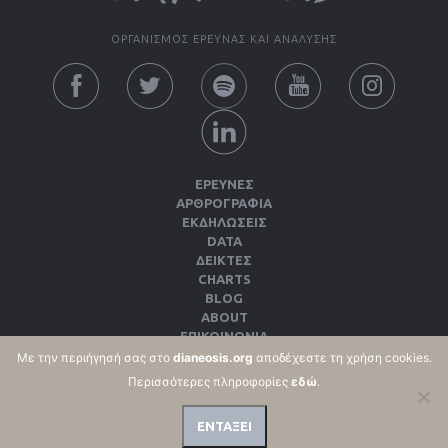
ΟΡΓΑΝΙΣΜΟΣ ΕΡΕΥΝΑΣ ΚΑΙ ΑΝΑΛΥΣΗΣ
ΕΡΕΥΝΕΣ
ΑΡΘΡΟΓΡΑΦΙΑ
ΕΚΔΗΛΏΣΕΙΣ
DATA
ΔΕΊΚΤΕΣ
CHARTS
BLOG
ABOUT
ΕΠΙΚΟΙΝΩΝΙΑ
ΕΚΔΌΣΕΙΣ
Με την περιήγησή σας στο
dianeosis.org
αποδέχεστε τη χρήση cookies.
ΌΡΟΙ ΧΡΉΣΗΣ & ΠΟΛΙΤΙΚΉ ΑΠΟΡΡΉΤΟΥ
Περισσότερες πληροφορίες
εδώ
.
ΠΟΛΙΤΙΚΉ COOKIES
ΕΝΤΑΞΕΙ