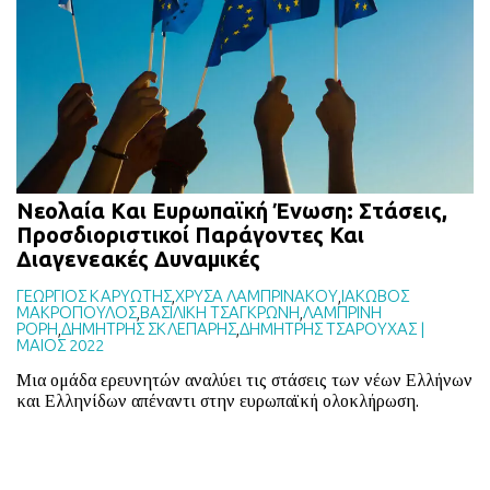
BLOG
ABOUT
ΕΠΙΚΟΙΝΩΝΙΑ
ΕΚΔΟΣΕΙΣ
Νεολαία Kαι Ευρωπαϊκή Ένωση: Στάσεις,
Προσδιοριστικοί Παράγοντες Και
Διαγενεακές Δυναμικές
ΓΕΩΡΓΙΟΣ ΚΑΡΥΩΤΗΣ
,
ΧΡΥΣΑ ΛΑΜΠΡΙΝΑΚΟΥ
,
ΙΑΚΩΒΟΣ
ΜΑΚΡΟΠΟΥΛΟΣ
,
ΒΑΣΙΛΙΚΗ ΤΣΑΓΚΡΩΝΗ
,
ΛΑΜΠΡΙΝΗ
ΡΟΡΗ
,
ΔΗΜΗΤΡΗΣ ΣΚΛΕΠΑΡΗΣ
,
ΔΗΜΗΤΡΗΣ ΤΣΑΡΟΥΧΑΣ
|
ΜΑΙΟΣ 2022
Μια ομάδα ερευνητών αναλύει τις στάσεις των νέων Ελλήνων
και Ελληνίδων απέναντι στην ευρωπαϊκή ολοκλήρωση.