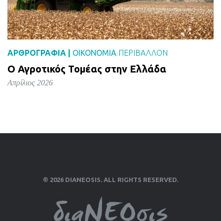
ΑΡΘΡΟΓΡΑΦΙΑ |
ΟΙΚΟΝΟΜΙΑ
ΠΕΡΙΒΑΛΛΟΝ
,
Ο Αγροτικός Τομέας στην Ελλάδα
Απρίλιος 2026
© 2026 DIANEOSIS. ALL RIGHTS RESERVED.