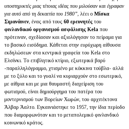
υποστηρικτές μιας τέτοιας ιδέας που μιλούσαν και έγραφαν
για αυτό από τη δεκαετία του 1980”
, λέει ο
Μίσκα
Σιμανάινεν
, ένας από τους
60 ερευνητές
του
φινλανδικού οργανισμού ασφάλισης Kela
που
πρότειναν, σχεδίασαν και αξιολόγησαν το πείραμα για
το βασικό εισόδημα. Κάθεται στην ευρύχωρη αίθουσα
εκδηλώσεων στα κεντρικά γραφεία του Kela στο
Ελσίνκι. Το επιβλητικό κτίριο, εξωτερικά βαρύ
-παραλληλόγραμμο, χτισμένο με κόκκινα τούβλα- αλλά
με το ξύλο και το γυαλί να κυριαρχούν στο εσωτερικό,
με αίθρια και με μια θαυμαστή διαχείριση του
φωτισμού, είναι δημιούργημα του πατέρα του
μοντερνισμού των Βορείων Χωρών, του αρχιτέκτονα
Άλβαρ Άαλτο. Εγκαινιάστηκε το 1957, την ίδια περίοδο
που διαμορφωνόταν και το μεταπολεμικό φινλανδικό
κοινωνικό κράτος.