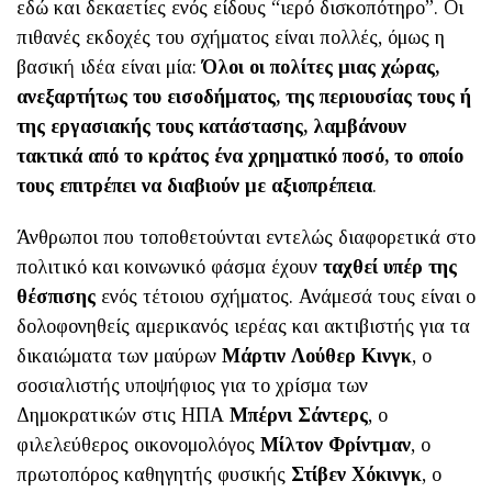
εδώ και δεκαετίες ενός είδους “ιερό δισκοπότηρο”. Οι
πιθανές εκδοχές του σχήματος είναι πολλές, όμως η
βασική ιδέα είναι μία:
Όλοι οι πολίτες μιας χώρας,
ανεξαρτήτως του εισοδήματος, της περιουσίας τους ή
της εργασιακής τους κατάστασης, λαμβάνουν
τακτικά από το κράτος ένα χρηματικό ποσό, το οποίο
τους επιτρέπει να διαβιούν με αξιοπρέπεια
.
Άνθρωποι που τοποθετούνται εντελώς διαφορετικά στο
πολιτικό και κοινωνικό φάσμα έχουν
ταχθεί υπέρ της
θέσπισης
ενός τέτοιου σχήματος. Ανάμεσά τους είναι ο
δολοφονηθείς αμερικανός ιερέας και ακτιβιστής για τα
δικαιώματα των μαύρων
Μάρτιν Λούθερ Κινγκ
, ο
σοσιαλιστής υποψήφιος για το χρίσμα των
Δημοκρατικών στις ΗΠΑ
Μπέρνι Σάντερς
, ο
φιλελεύθερος οικονομολόγος
Μίλτον Φρίντμαν
, ο
πρωτοπόρος καθηγητής φυσικής
Στίβεν Χόκινγκ
, ο