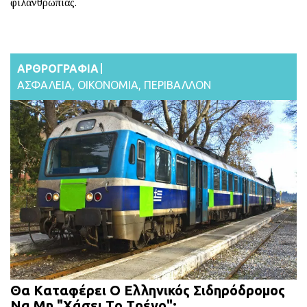
φιλανθρωπίας.
ΑΡΘΡΟΓΡΑΦΙΑ
ΑΣΦΑΛΕΙΑ
,
ΟΙΚΟΝΟΜΙΑ
,
ΠΕΡΙΒΑΛΛΟΝ
Θα Kαταφέρει Ο Ελληνικός Σιδηρόδρομος
Να Μη "Xάσει Tο Tρένο";