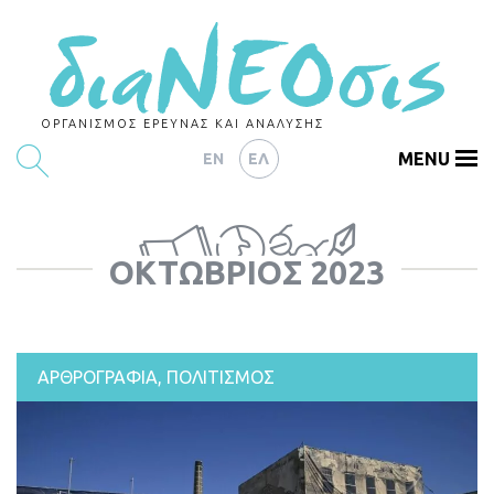
ΟΡΓΑΝΙΣΜΟΣ ΕΡΕΥΝΑΣ ΚΑΙ ΑΝΑΛΥΣΗΣ
MENU
EN
ΕΛ
ΕΡΕΥΝΕΣ
ΟΚΤΏΒΡΙΟΣ 2023
ΑΡΘΡΟΓΡΑΦΙΑ
ΕΚΔΗΛΩΣΕΙΣ
DATA
ΑΡΘΡΟΓΡΑΦΙΑ
,
ΠΟΛΙΤΙΣΜΟΣ
ΔΕΙΚΤΕΣ
CHARTS
PODCASTS