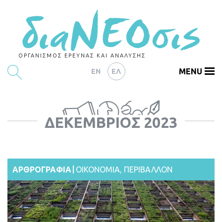
ΟΡΓΑΝΙΣΜΟΣ ΕΡΕΥΝΑΣ ΚΑΙ ΑΝΑΛΥΣΗΣ
MENU
EN
ΕΛ
ΕΡΕΥΝΕΣ
ΔΕΚΈΜΒΡΙΟΣ 2023
ΑΡΘΡΟΓΡΑΦΙΑ
ΕΚΔΗΛΩΣΕΙΣ
DATA
ΑΡΘΡΟΓΡΑΦΙΑ
ΟΙΚΟΝΟΜΙΑ
,
ΠΕΡΙΒΑΛΛΟΝ
ΔΕΙΚΤΕΣ
CHARTS
PODCASTS