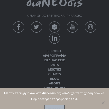
ΟΡΓΑΝΙΣΜΟΣ ΕΡΕΥΝΑΣ ΚΑΙ ΑΝΑΛΥΣΗΣ
ΕΡΕΥΝΕΣ
ΑΡΘΡΟΓΡΑΦΙΑ
ΕΚΔΗΛΏΣΕΙΣ
DATA
ΔΕΊΚΤΕΣ
CHARTS
BLOG
ABOUT
ΕΠΙΚΟΙΝΩΝΙΑ
ΕΚΔΌΣΕΙΣ
Με την περιήγησή σας στο
dianeosis.org
αποδέχεστε τη χρήση cookies.
ΌΡΟΙ ΧΡΉΣΗΣ & ΠΟΛΙΤΙΚΉ ΑΠΟΡΡΉΤΟΥ
Περισσότερες πληροφορίες
εδώ
.
ΠΟΛΙΤΙΚΉ COOKIES