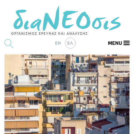
ΟΡΓΑΝΙΣΜΟΣ ΕΡΕΥΝΑΣ ΚΑΙ ΑΝΑΛΥΣΗΣ
MENU
EN
ΕΛ
ΕΡΕΥΝΕΣ
ΑΡΘΡΟΓΡΑΦΙΑ
ΕΚΔΗΛΩΣΕΙΣ
DATA
ΔΕΙΚΤΕΣ
CHARTS
PODCASTS