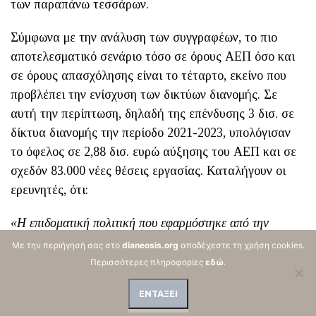
των παραπάνω τεσσάρων.
Σύμφωνα με την ανάλυση των συγγραφέων, το πιο
αποτελεσματικό σενάριο τόσο σε όρους ΑΕΠ όσο και
σε όρους απασχόλησης είναι το τέταρτο, εκείνο που
προβλέπει την ενίσχυση των δικτύων διανομής. Σε
αυτή την περίπτωση, δηλαδή της επένδυσης 3 δισ. σε
δίκτυα διανομής την περίοδο 2021-2023, υπολόγισαν
το όφελος σε 2,88 δισ. ευρώ αύξησης του ΑΕΠ και σε
σχεδόν 83.000 νέες θέσεις εργασίας. Καταλήγουν οι
ερευνητές, ότι:
«Η επιδοματική πολιτική που εφαρμόστηκε από την
κυβέρνηση κρίνεται αποτελεσματική και επιβεβλημένη
Με την περιήγησή σας στο
dianeosis.org
αποδέχεστε τη χρήση cookies.
στον βαθμό άμεσης προστασίας των κοινωνικά αδύναμων
Περισσότερες πληροφορίες
εδώ
.
από τις αυξήσεις στις τιμές της ενέργειας. Όμως, η
ΕΝΤΑΞΕΙ
πολιτική αυτή ενισχύει ακόμα περισσότερο την εξάρτηση