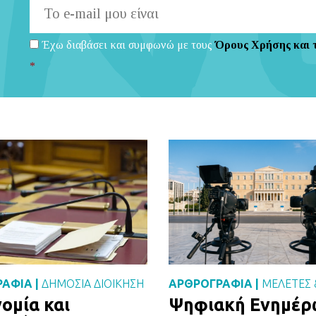
Έχω διαβάσει και συμφωνώ με τους
Όρους Χρήσης και 
*
ΑΦΙΑ |
ΔΗΜΌΣΙΑ ΔΙΟΊΚΗΣΗ
ΑΡΘΡΟΓΡΑΦΙΑ |
ΜΕΛΈΤΕΣ 
ομία και
Ψηφιακή Ενημέ