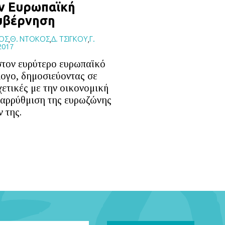
ην Ευρωπαϊκή
υβέρνηση
ΟΣ
,
Θ. ΝΤΟΚΟΣ
,
Δ. ΤΣΙΓΚΟΥ
,
Γ.
2017
στον ευρύτερο ευρωπαϊκό
ογο, δημοσιεύοντας σε
χετικές με την οικονομική
ταρρύθμιση της ευρωζώνης
 της.