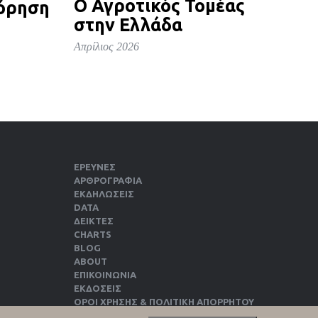
Ο Αγροτικός Τομέας
όρηση
στην Ελλάδα
Απρίλιος 2026
ΕΡΕΥΝΕΣ
ΑΡΘΡΟΓΡΑΦΙΑ
ΕΚΔΗΛΏΣΕΙΣ
DATA
ΔΕΊΚΤΕΣ
CHARTS
BLOG
ABOUT
ΕΠΙΚΟΙΝΩΝΙΑ
ΕΚΔΌΣΕΙΣ
ΌΡΟΙ ΧΡΉΣΗΣ & ΠΟΛΙΤΙΚΉ ΑΠΟΡΡΉΤΟΥ
ΠΟΛΙΤΙΚΉ COOKIES