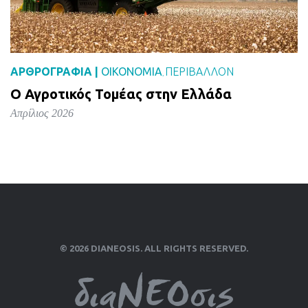
ΑΡΘΡΟΓΡΑΦΙΑ |
ΟΙΚΟΝΟΜΙΑ
ΠΕΡΙΒΑΛΛΟΝ
,
Ο Αγροτικός Τομέας στην Ελλάδα
Απρίλιος 2026
© 2026 DIANEOSIS. ALL RIGHTS RESERVED.