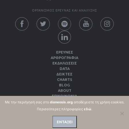
ΟΡΓΑΝΙΣΜΟΣ ΕΡΕΥΝΑΣ ΚΑΙ ΑΝΑΛΥΣΗΣ
ΕΡΕΥΝΕΣ
ΑΡΘΡΟΓΡΑΦΙΑ
ΕΚΔΗΛΏΣΕΙΣ
DATA
ΔΕΊΚΤΕΣ
CHARTS
BLOG
ABOUT
ΕΠΙΚΟΙΝΩΝΙΑ
ΕΚΔΌΣΕΙΣ
Με την περιήγησή σας στο
dianeosis.org
αποδέχεστε τη χρήση cookies.
ΌΡΟΙ ΧΡΉΣΗΣ & ΠΟΛΙΤΙΚΉ ΑΠΟΡΡΉΤΟΥ
Περισσότερες πληροφορίες
εδώ
.
ΠΟΛΙΤΙΚΉ COOKIES
ΕΝΤΑΞΕΙ