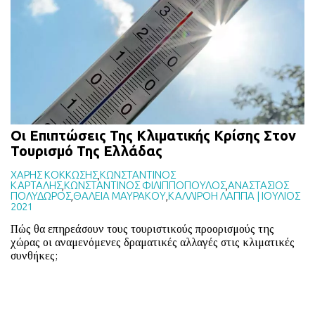
BLOG
ABOUT
ΕΠΙΚΟΙΝΩΝΙΑ
ΕΚΔΟΣΕΙΣ
Οι Επιπτώσεις Της Κλιματικής Κρίσης Στον
Τουρισμό Της Ελλάδας
ΧΑΡΗΣ ΚΟΚΚΩΣΗΣ
,
ΚΩΝΣΤΑΝΤΙΝΟΣ
ΚΑΡΤΑΛΗΣ
,
ΚΩΝΣΤΑΝΤΙΝΟΣ ΦΙΛΙΠΠΟΠΟΥΛΟΣ
,
ΑΝΑΣΤΑΣΙΟΣ
ΠΟΛΥΔΩΡΟΣ
,
ΘΑΛΕΙΑ ΜΑΥΡΑΚΟΥ
,
ΚΑΛΛΙΡΟΗ ΛΑΠΠΑ
|
ΙΟΥΛΙΟΣ
2021
Πώς θα επηρεάσουν τους τουριστικούς προορισμούς της
χώρας οι αναμενόμενες δραματικές αλλαγές στις κλιματικές
συνθήκες;