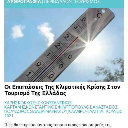
ΑΡΘΡΟΓΡΑΦΙΑ
ΠΕΡΙΒΑΛΛΟΝ
,
ΤΟΥΡΙΣΜΟΣ
Οι Επιπτώσεις Της Κλιματικής Κρίσης Στον
Τουρισμό Της Ελλάδας
ΧΑΡΗΣ ΚΟΚΚΩΣΗΣ
,
ΚΩΝΣΤΑΝΤΙΝΟΣ
ΚΑΡΤΑΛΗΣ
,
ΚΩΝΣΤΑΝΤΙΝΟΣ ΦΙΛΙΠΠΟΠΟΥΛΟΣ
,
ΑΝΑΣΤΑΣΙΟΣ
ΠΟΛΥΔΩΡΟΣ
,
ΘΑΛΕΙΑ ΜΑΥΡΑΚΟΥ
,
ΚΑΛΛΙΡΟΗ ΛΑΠΠΑ
|
ΙΟΥΛΙΟΣ
2021
Πώς θα επηρεάσουν τους τουριστικούς προορισμούς της