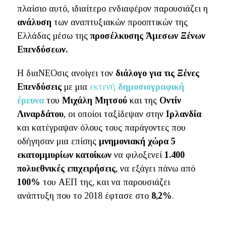
πλαίσιο αυτό, ιδιαίτερο ενδιαφέρον παρουσιάζει η
ανάλυση
των αναπτυξιακών προοπτικών της
Ελλάδας μέσω της
προσέλκυσης Άμεσων Ξένων
Επενδύσεων.
Η διαΝΕΟσις ανοίγει τον
διάλογο για τις Ξένες
Επενδύσεις
με μια
εκτενή
δημοσιογραφική
έρευνα
του
Μιχάλη Μητσού
και της
Οντίν
Λιναρδάτου
, οι οποίοι ταξίδεψαν στην
Ιρλανδία
και κατέγραψαν όλους τους παράγοντες που
οδήγησαν μια επίσης
μνημονιακή χώρα 5
εκατομμυρίων κατοίκων
να φιλοξενεί
1.400
πολυεθνικές επιχειρήσεις
, να εξάγει πάνω από
100%
του ΑΕΠ της, και να παρουσιάζει
ανάπτυξη που το 2018 έφτασε στο
8,2%
.