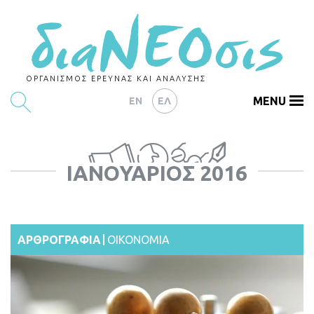
ΟΡΓΑΝΙΣΜΟΣ ΕΡΕΥΝΑΣ ΚΑΙ ΑΝΑΛΥΣΗΣ
MENU
EN
ΕΛ
ΕΡΕΥΝΕΣ
ΙΑΝΟΥΆΡΙΟΣ 2016
ΑΡΘΡΟΓΡΑΦΙΑ
ΕΚΔΗΛΩΣΕΙΣ
DATA
ΑΡΘΡΟΓΡΑΦΙΑ
ΟΙΚΟΝΟΜΙΑ
ΔΕΙΚΤΕΣ
CHARTS
PODCASTS