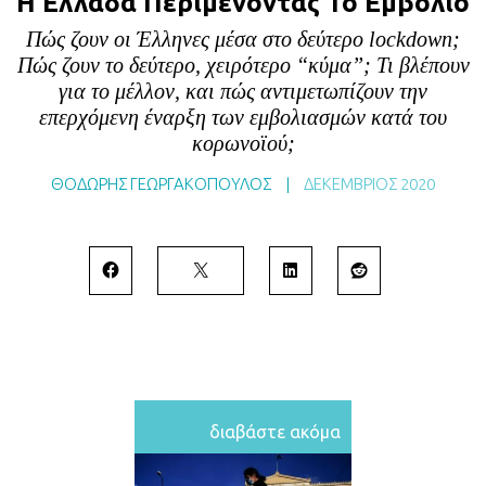
Η Ελλάδα Περιμένοντας Το Εμβόλιο
BLOG
Πώς ζουν οι Έλληνες μέσα στο δεύτερο lockdown;
ABOUT
Πώς ζουν το δεύτερο, χειρότερο “κύμα”; Τι βλέπουν
για το μέλλον, και πώς αντιμετωπίζουν την
ΕΠΙΚΟΙΝΩΝΙΑ
επερχόμενη έναρξη των εμβολιασμών κατά του
ΕΚΔΟΣΕΙΣ
κορωνοϊού;
ΘΟΔΩΡΗΣ ΓΕΩΡΓΑΚΟΠΟΥΛΟΣ
|
ΔΕΚΈΜΒΡΙΟΣ 2020
διαβάστε ακόμα