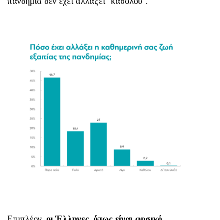
πανδημία δεν έχει αλλάξει "καθόλου".
Επιπλέον,
οι Έλληνες, όπως είναι φυσικό,