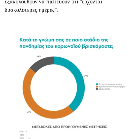
εξακολουθούν να πιστεύουν ότι "έρχονται
δυσκολότερες ημέρες".