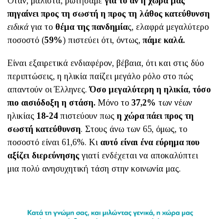
Όταν, μάλιστα, ρωτήσαμε
για το αν η χώρα μας
πηγαίνει προς τη σωστή η προς τη λάθος κατεύθυνση
ειδικά
για το
θέμα της πανδημία
ς, ελαφρά μεγαλύτερο
ποσοστό (
59%
) πιστεύει ότι, όντως,
πάμε καλά.
Είναι εξαιρετικά ενδιαφέρον, βέβαια, ότι και στις δύο
περιπτώσεις, η ηλικία παίζει μεγάλο ρόλο στο πώς
απαντούν οι Έλληνες.
Όσο μεγαλύτερη η ηλικία, τόσο
πιο αισιόδοξη η στάση.
Μόνο το
37,2%
των νέων
ηλικίας
18-24
πιστεύουν πως
η χώρα πάει προς τη
σωστή κατεύθυνση
. Στους άνω των 65, όμως, το
ποσοστό είναι 61,6%. Κι
αυτό είναι ένα εύρημα που
αξίζει διερεύνησης
γιατί ενδέχεται να αποκαλύπτει
μια πολύ ανησυχητική τάση στην κοινωνία μας.