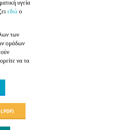
ματική υγεία
ζει
εδώ
ο
όλων των
κών ομάδων
τούν
ορείτε να τα
.PDF)