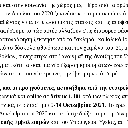
 και στην κοινωνία της χώρας μας. Πέρα από τα άρθρ
 τον Απρίλιο του 2020 ξεκινήσαμε και μια σειρά από
αθώντας να αποτυπώσουμε τις στάσεις και τις απόψε
ραφήσουμε το πώς αυτές αλλάζουν στις διάφορες φάσε
χαρτογράφηση ξεκίνησε από το "σκληρό" καθολικό l
πό το δύσκολο φθινόπωρο και τον χειμώνα του '20, μ
ολίων, συνεχίστηκε στο "άνοιγμα" της άνοιξης του '2
αγματικότητα -και μια νέα έξαρση κρουσμάτων- εδώ σ
νεται με μια νέα έρευνα, την έβδομη κατά σειρά.
 και οι προηγούμενες, εκπονήθηκε από την εταιρε
φωνικά και online σε
δείγμα 1.101
ατόμων ηλικίας απ
ληνικά, στο διάστημα
5-14 Οκτωβρίου 2021.
Το ερωτη
Δεκέμβριο του 2020 και μετά σχεδιάζεται με τη συνε
ροπής Εμβολιασμών
και του Υπουργείου Υγείας, αυτ