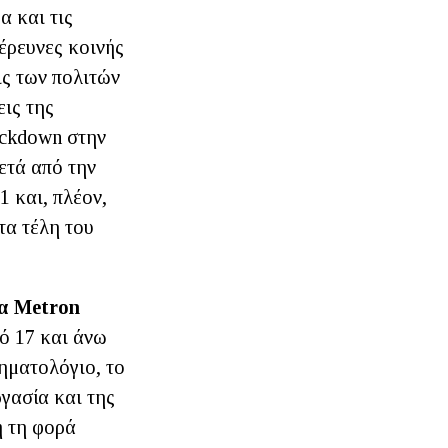
α και τις
 έρευνες κοινής
ις των πολιτών
ις της
ockdown στην
ετά από την
1 και, πλέον,
τα τέλη του
ία Metron
ό 17 και άνω
ματολόγιο, το
ργασία και της
ή τη φορά