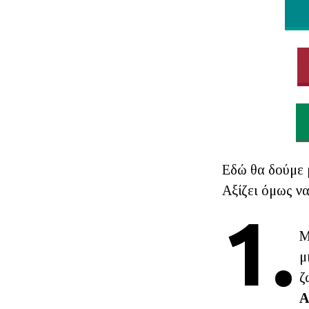
Εδώ θα δούμε 
Αξίζει όμως να
1.
Μ
μ
ζ
Α