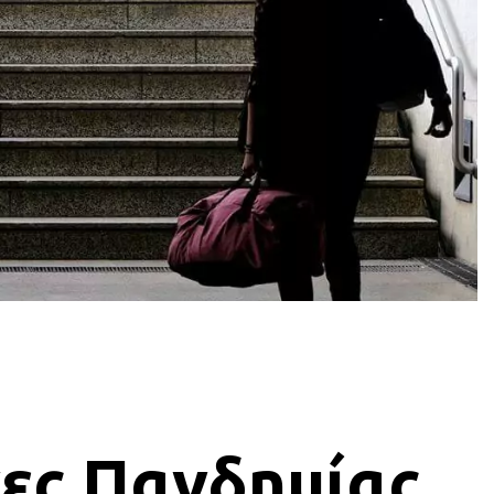
ες Πανδημίας