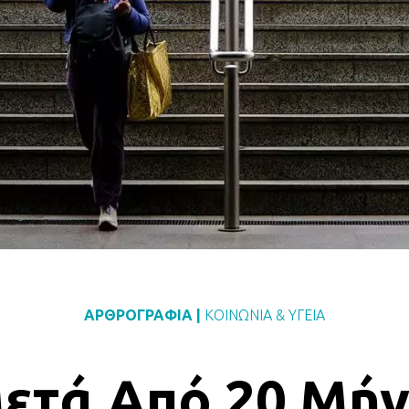
ΑΡΘΡΟΓΡΑΦΙΑ
|
ΚΟΙΝΩΝΙΑ
&
ΥΓΕΙΑ
Μετά Από 20 Μήν