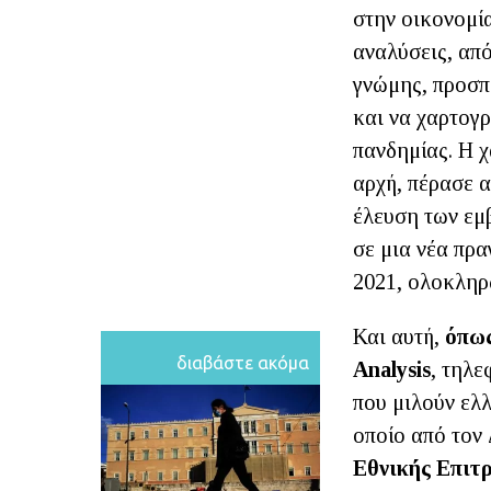
στην οικονομία
αναλύσεις, από
γνώμης, προσπ
και να χαρτογ
πανδημίας. Η 
αρχή, πέρασε α
έλευση των εμβ
σε μια νέα πρ
2021, ολοκληρώ
Και αυτή,
όπως
διαβάστε ακόμα
Analysis
, τηλε
που μιλούν ελ
οποίο από τον 
Εθνικής Επιτ