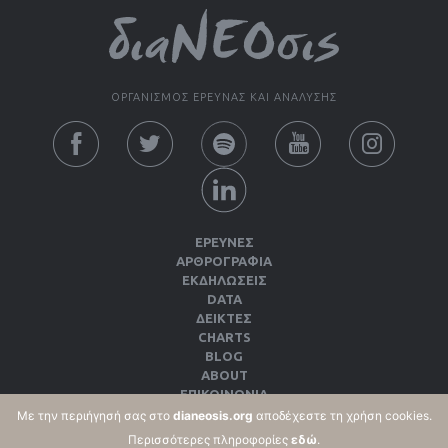
ΟΡΓΑΝΙΣΜΟΣ ΕΡΕΥΝΑΣ ΚΑΙ ΑΝΑΛΥΣΗΣ
ΕΡΕΥΝΕΣ
ΑΡΘΡΟΓΡΑΦΙΑ
ΕΚΔΗΛΏΣΕΙΣ
DATA
ΔΕΊΚΤΕΣ
CHARTS
BLOG
ABOUT
ΕΠΙΚΟΙΝΩΝΙΑ
ΕΚΔΌΣΕΙΣ
Με την περιήγησή σας στο
dianeosis.org
αποδέχεστε τη χρήση cookies.
ΌΡΟΙ ΧΡΉΣΗΣ & ΠΟΛΙΤΙΚΉ ΑΠΟΡΡΉΤΟΥ
Περισσότερες πληροφορίες
εδώ
.