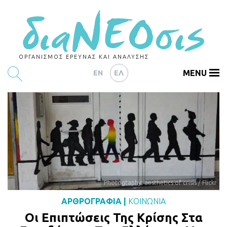
ΟΡΓΑΝΙΣΜΟΣ ΕΡΕΥΝΑΣ ΚΑΙ ΑΝΑΛΥΣΗΣ
MENU
EN
ΕΛ
ΕΡΕΥΝΕΣ
ΑΡΘΡΟΓΡΑΦΙΑ
ΕΚΔΗΛΩΣΕΙΣ
DATA
ΔΕΙΚΤΕΣ
Photogtaphy: aesthetics of crisis / Flickr
ΑΡΘΡΟΓΡΑΦΙΑ
|
ΚΟΙΝΩΝΙΑ
CHARTS
Οι Επιπτώσεις Της Κρίσης Στα
PODCASTS