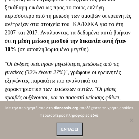
ξεκάθαρη εικόνα ως προς το ποιος επλήγη
περισσότερο από τη μείωση των αμοιβών οι ερευνητές
ανέτρεξαν στα στοιχεία του ΙΚΑ/ΕΦΚΑ για τα έτη
2007 και 2017. Αναλύοντας τα δεδομένα αυτά βρήκαν
ότι
η μέση μείωση μισθού την δεκαετία αυτή ήταν
30%
(σε αποπληθωρισμένα μεγέθη).
"
Οι άνδρες υπέστησαν μεγαλύτερες μειώσεις από τις
γυναίκες (32% έναντι 27%)
", γράφουν οι ερευνητές
εξηγώντας παρακάτω πιο αναλυτικά τα
χαρακτηριστικά των μειώσεων αυτών. "
Οι μέσες
αμοιβές αυξάνονται, και το ποσοστό μείωσης φθίνει,
καθώς μετακινούμαστε από τις νεαρές ηλικίες στις
Με την περιήγησή σας στο
dianeosis.org
αποδέχεστε τη χρήση cookies.
μεγαλύτερες. Η μέση αμοιβή ενός εργαζόμενου ηλικίας 25-
Περισσότερες πληροφορίες
εδώ
.
29 ετών τον Δεκέμβριο του 2017 ήταν €613 τον μήνα, ενώ
ΕΝΤΑΞΕΙ
οκτώ χρόνια νωρίτερα ήταν €997 τον μήνα σε σημερινές