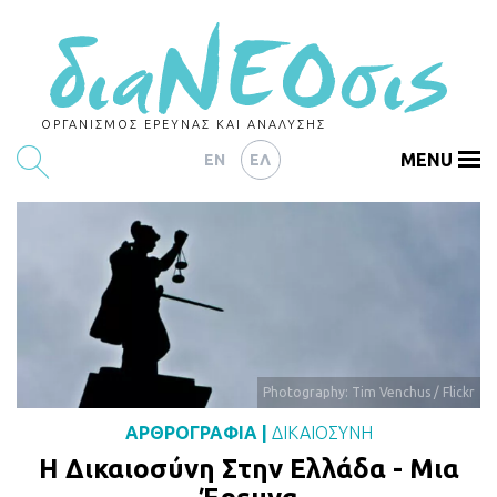
ΟΡΓΑΝΙΣΜΟΣ ΕΡΕΥΝΑΣ ΚΑΙ ΑΝΑΛΥΣΗΣ
MENU
EN
ΕΛ
ΕΡΕΥΝΕΣ
ΑΡΘΡΟΓΡΑΦΙΑ
ΕΚΔΗΛΩΣΕΙΣ
DATA
Photography: Tim Venchus / Flickr
ΔΕΙΚΤΕΣ
ΑΡΘΡΟΓΡΑΦΙΑ
|
ΔΙΚΑΙΟΣΥΝΗ
CHARTS
Η Δικαιοσύνη Στην Ελλάδα - Μια
PODCASTS