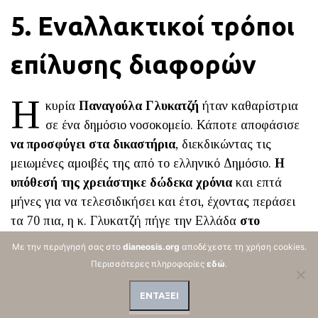
5. Εναλλακτικοί τρόποι
επίλυσης διαφορών
Η
κυρία
Παναγούλα Γλυκατζή
ήταν καθαρίστρια
σε ένα δημόσιο νοσοκομείο. Κάποτε αποφάσισε
να προσφύγει στα δικαστήρια
, διεκδικώντας τις
μειωμένες αμοιβές της από το ελληνικό Δημόσιο.
Η
υπόθεσή της χρειάστηκε δώδεκα χρόνια
και επτά
μήνες για να τελεσιδικήσει και έτσι, έχοντας περάσει
τα 70 πια, η κ. Γλυκατζή πήγε την Ελλάδα
στο
Ευρωπαϊκό Δικαστήριο Ανθρωπίνων Δικαιωμάτων
.
Με την περιήγησή σας στο
dianeosis.org
αποδέχεστε τη χρήση cookies.
Το δικαίωμα για μια δίκαιη δίκη "σε εύλογο χρονικό
Περισσότερες πληροφορίες
εδώ
.
διάστημα" περιγράφεται στο άρθρο 6 της Ευρωπαϊκής
Σύμβασης των Δικαιωμάτων του Ανθρώπου και,
ΕΝΤΑΞΕΙ
εύλογα, στην υπόθεση "Γλυκατζή κατά Ελλάδας"
η