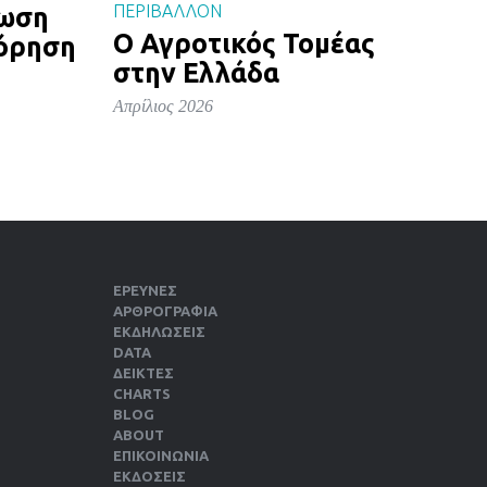
ΠΕΡΙΒΑΛΛΟΝ
ρωση
Ο Αγροτικός Τομέας
όρηση
στην Ελλάδα
Απρίλιος 2026
ΕΡΕΥΝΕΣ
ΑΡΘΡΟΓΡΑΦΙΑ
ΕΚΔΗΛΏΣΕΙΣ
DATA
ΔΕΊΚΤΕΣ
CHARTS
BLOG
ABOUT
ΕΠΙΚΟΙΝΩΝΙΑ
ΕΚΔΌΣΕΙΣ