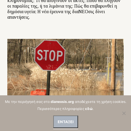
κληρονομιάς; Τι θα απογίνουν οι ακτές; Πόσο θα πληγούν
οι παραλίες της, ή τα λιμάνια της; Πώς θα επιβαρυνθεί η
δημόσια υγεία; Η νέα έρευνα της διαΝΕΟσις δίνει
απαντήσεις.
Με την περιήγησή σας στο
dianeosis.org
αποδέχεστε τη χρήση cookies.
Περισσότερες πληροφορίες
εδώ
.
Η Ελλάδα Και Η Παγκόσμια Προσπάθεια
ΕΝΤΑΞΕΙ
Μετριασμού Της Κλιματικής Αλλαγής