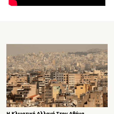
Η Kλιματική Aλλαγή Στην Αθήνα