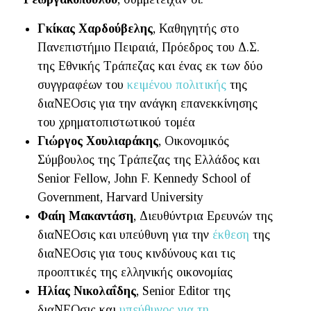
Γκίκας Χαρδούβελης
, Καθηγητής στο
Πανεπιστήμιο Πειραιά, Πρόεδρος του Δ.Σ.
της Εθνικής Τράπεζας και ένας εκ των δύο
συγγραφέων του
κειμένου πολιτικής
της
διαΝΕΟσις για την ανάγκη επανεκκίνησης
του χρηματοπιστωτικού τομέα
Γιώργος Χουλιαράκης
, Οικονομικός
Σύμβουλος της Τράπεζας της Ελλάδος και
Senior Fellow, John F. Kennedy School of
Government, Harvard University
Φαίη Μακαντάση
, Διευθύντρια Ερευνών της
διαΝΕΟσις και υπεύθυνη για την
έκθεση
της
διαΝΕΟσις για τους κινδύνους και τις
προοπτικές της ελληνικής οικονομίας
Ηλίας Νικολαΐδης
, Senior Editor της
διαΝΕΟσις και
υπεύθυνος για τη