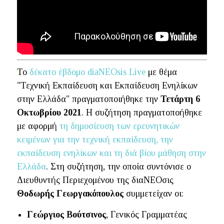
Το
δέκατο έβδομο diaNEOsis Live
με θέμα
"Τεχνική Εκπαίδευση και Εκπαίδευση Ενηλίκων
στην Ελλάδα" πραγματοποιήθηκε την
Τετάρτη 6
Οκτωβρίου 2021
. Η συζήτηση πραγματοποήθηκε
με αφορμή
τη δημοσίευση των ερευνητικών
κειμένων για την τεχνική εκπαίδευση, την
εκπαίδευση ενηλίκων και τη διά βίου μάθηση στην
Ελλάδα
. Στη συζήτηση, την οποία συντόνισε ο
Διευθυντής Περιεχομένου της διαΝΕΟσις
Θοδωρής Γεωργακόπουλος
συμμετείχαν οι:
Γεώργιος Βούτσινος
, Γενικός Γραμματέας