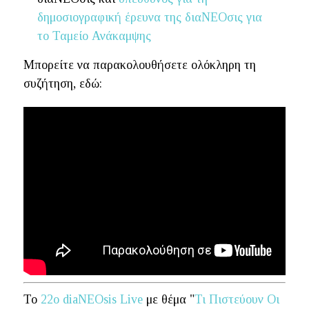
δημοσιογραφική έρευνα της διαΝΕΟσις για
το Ταμείο Ανάκαμψης
Μπορείτε να παρακολουθήσετε ολόκληρη τη
συζήτηση, εδώ:
Το
22ο diaNEOsis Live
με θέμα "
Τι Πιστεύουν Οι