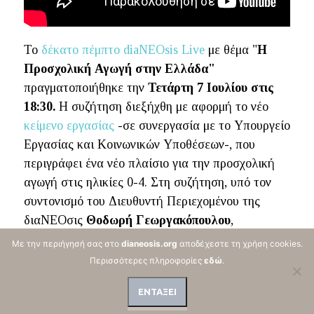
Το
δέκατο πέμπτο diaNEOsis Live
με θέμα "
Η
Προσχολική Αγωγή στην Ελλάδα"
πραγματοποιήθηκε την
Τετάρτη 7 Ιουλίου στις
18:30.
Η συζήτηση διεξήχθη με αφορμή το νέο
κείμενο εργασίας
-σε συνεργασία με το Υπουργείο
Εργασίας και Κοινωνικών Υποθέσεων-, που
περιγράφει ένα νέο πλαίσιο για την προσχολική
αγωγή στις ηλικίες 0-4. Στη συζήτηση, υπό τον
συντονισμό του Διευθυντή Περιεχομένου της
διαΝΕΟσις
Θοδωρή Γεωργακόπουλου
,
τοποθετήθηκαν οι:
Με την περιήγησή σας στο
dianeosis.org
αποδέχεστε τη χρήση cookies.
Περισσότερες πληροφορίες
εδώ
.
Δόμνα Μιχαηλίδου,
Υφυπουργός Εργασίας
και Κοινωνικών Υποθέσεων αρμόδια για
ΕΝΤΑΞΕΙ
θέματα Πρόνοιας και Κοινωνικής