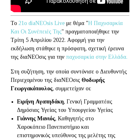
To
21ο diaNEOsis Live
με θέμα "
Η Παχυσαρκία
Και Οι Συνέπειές Της
" πραγματοποιήθηκε την
Τρίτη 5 Απριλίου 2022. Αφορμή για την
εκδήλωση στάθηκε η πρόσφατη, σχετική έρευνα
της διαΝΕΟσις για την
παχυσαρκία στην Ελλάδα.
Στη συζήτηση, την οποία συντόνισε ο Διευθυντής
Περιεχομένου της διαΝΕΟσις
Θοδωρής
Γεωργακόπουλος
, συμμετείχαν οι:
Ειρήνη Αγαπηδάκη
, Γενική Γραμματέας
Δημόσιας Υγείας του Υπουργείου Υγείας
Γιάννης Μανιός
, Καθηγητής στο
Χαροκόπειο Πανεπιστήμιο και
επιστημονικός υπεύθυνος της μελέτης της