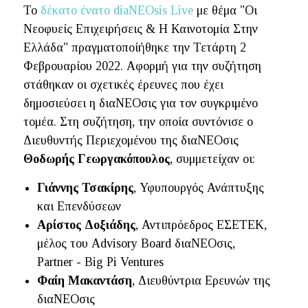
Το
δέκατο ένατο diaNEOsis Live
με θέμα "Οι
Νεοφυείς Επιχειρήσεις & Η Καινοτομία Στην
Ελλάδα" πραγματοποίήθηκε την Τετάρτη 2
Φεβρουαρίου 2022. Αφορμή για την συζήτηση
στάθηκαν οι σχετικές έρευνες που έχει
δημοσιεύσει η διαΝΕΟσις για τον συγκριμένο
τομέα. Στη συζήτηση, την οποία συντόνισε ο
Διευθυντής Περιεχομένου της διαΝΕΟσις
Θοδωρής Γεωργακόπουλος
, συμμετείχαν οι:
Γιάννης Τσακίρης
, Υφυπουργός Ανάπτυξης
και Επενδύσεων
Αρίστος Δοξιάδης
, Αντιπρόεδρος ΕΣΕΤΕΚ,
μέλος του Advisory Board διαΝΕΟσις,
Partner - Big Pi Ventures
Φαίη Μακαντάση
, Διευθύντρια Ερευνών της
διαΝΕΟσις