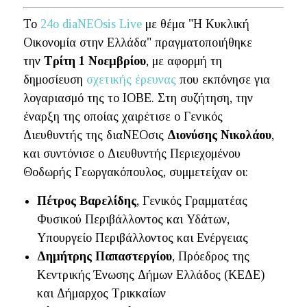
To
24ο diaNEOsis Live
με θέμα "H Κυκλική
Οικονομία στην Ελλάδα" πραγματοποιήθηκε
την
Τρίτη 1 Νοεμβρίου
, με αφορμή τη
δημοσίευση
σχετικής έρευνας
που εκπόνησε για
λογαριασμό της το ΙΟΒΕ. Στη συζήτηση, την
έναρξη της οποίας χαιρέτισε ο Γενικός
Διευθυντής της διαΝΕΟσις
Διονύσης Νικολάου
,
και συντόνισε ο Διευθυντής Περιεχομένου
Θοδωρής Γεωργακόπουλος, συμμετείχαν οι:
Πέτρος Βαρελίδης
, Γενικός Γραμματέας
Φυσικού Περιβάλλοντος και Υδάτων,
Υπουργείο Περιβάλλοντος και Ενέργειας
Δημήτρης Παπαστεργίου
, Πρόεδρος της
Κεντρικής Ένωσης Δήμων Ελλάδος (ΚΕΔΕ)
και Δήμαρχος Τρικκαίων